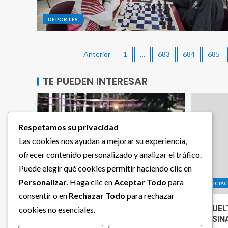
DEPORTES
Anterior
1
…
683
684
685
TE PUEDEN INTERESAR
Respetamos su privacidad
Las cookies nos ayudan a mejorar su experiencia,
ofrecer contenido personalizado y analizar el tráfico.
Puede elegir qué cookies permitir haciendo clic en
Personalizar
. Haga clic en
Aceptar Todo
para
POLICIACA
POLICIA
consentir o en
Rechazar Todo
para rechazar
ENVUELTA EN COBIJAS MUJER
ENVUEL
cookies no esenciales.
ASESINADA EN SAN ISIDRO
ASESIN