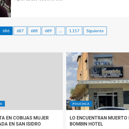
686
687
688
689
…
1.157
Siguiente
CA
POLICIACA
TA EN COBIJAS MUJER
LO ENCUENTRAN MUERTO 
ADA EN SAN ISIDRO
BOMBIN HOTEL