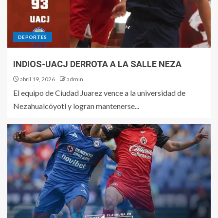
DEPORTES
INDIOS-UACJ DERROTA A LA SALLE NEZA
abril 19, 2026
admin
El equipo de Ciudad Juarez vence a la universidad de
Nezahualcóyotl y logran mantenerse...