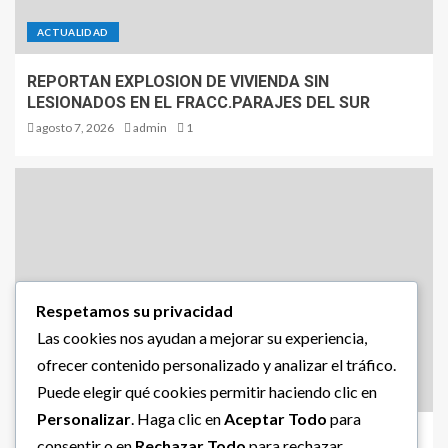
ACTUALIDAD
REPORTAN EXPLOSION DE VIVIENDA SIN
LESIONADOS EN EL FRACC.PARAJES DEL SUR
agosto 7, 2026
admin
1
Respetamos su privacidad
Las cookies nos ayudan a mejorar su experiencia,
ofrecer contenido personalizado y analizar el tráfico.
Puede elegir qué cookies permitir haciendo clic en
POLICIACA
Personalizar
. Haga clic en
Aceptar Todo
para
BALEAN A CASA DE LA COL.16 DE SEPTIEMBRE
consentir o en
Rechazar Todo
para rechazar