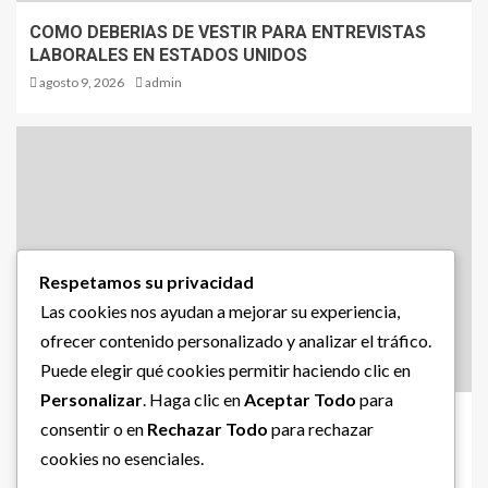
COMO DEBERIAS DE VESTIR PARA ENTREVISTAS
LABORALES EN ESTADOS UNIDOS
agosto 9, 2026
admin
Respetamos su privacidad
Las cookies nos ayudan a mejorar su experiencia,
ofrecer contenido personalizado y analizar el tráfico.
Puede elegir qué cookies permitir haciendo clic en
LO INSOLITO
Personalizar
. Haga clic en
Aceptar Todo
para
LEER Y JUGAR AL AJEDREZ PODRIA RETRASAR EL
consentir o en
Rechazar Todo
para rechazar
ALZHEIMER HASTA 6 AÑOS
cookies no esenciales.
agosto 9, 2026
admin