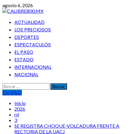
Saltar
agosto 6, 2026
al
contenido
Menú
ACTUALIDAD
principal
LOS PRECIOSOS
DEPORTES
ESPECTACULOS
EL PASO
ESTADO
INTERNACIONAL
NACIONAL
Buscar:
EN VIVO
Inicio
2026
rd
3
SE REGISTRA CHOQUE-VOLCADURA FRENTE A
RECTORIA DE LA UACJ