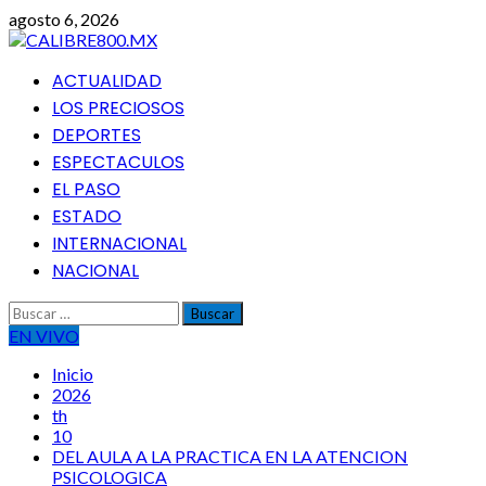
Saltar
agosto 6, 2026
al
contenido
Menú
ACTUALIDAD
principal
LOS PRECIOSOS
DEPORTES
ESPECTACULOS
EL PASO
ESTADO
INTERNACIONAL
NACIONAL
Buscar:
EN VIVO
Inicio
2026
th
10
DEL AULA A LA PRACTICA EN LA ATENCION
PSICOLOGICA