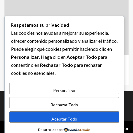
Respetamos su privacidad
Las cookies nos ayudan a mejorar su experiencia,
ofrecer contenido personalizado y analizar el tráfico.
Puede elegir qué cookies permitir haciendo clic en
LO INSOLITO
Personalizar
. Haga clic en
Aceptar Todo
para
SE QUERIA TOMAR SELFIE CON BISONTE Y LO
consentir o en
Rechazar Todo
para rechazar
ATACA
cookies no esenciales.
agosto 7, 2026
admin
Personalizar
ACTUALIDAD
LOS PRECIOSOS
DEPORTES
Rechazar Todo
ESPECTACULOS
EL PASO
ESTADO
INTERNACIONAL
NACIONAL
Aceptar Todo
Copyright © Todos los derechos reservados.
|
EnterNews
por
Desarrollado por