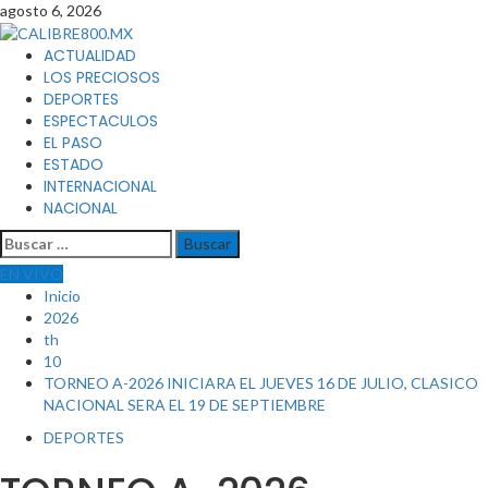
Saltar
agosto 6, 2026
al
contenido
Menú
ACTUALIDAD
principal
LOS PRECIOSOS
DEPORTES
ESPECTACULOS
EL PASO
ESTADO
INTERNACIONAL
NACIONAL
Buscar:
EN VIVO
Inicio
2026
th
10
TORNEO A-2026 INICIARA EL JUEVES 16 DE JULIO, CLASICO
NACIONAL SERA EL 19 DE SEPTIEMBRE
DEPORTES