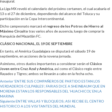
inaugural.
La Liga MX reveló el calendario del próximo certamen, el cual acabaría el
13 o el 27 de diciembre, dependiendo del alcance del Toluca y su
participación en la Copa Intercontinental.
Dicho campeonato marcará el
regreso de los Potros de Hierro al
Máximo Circuito
tras varios años de ausencia, luego de comprar la
franquicia del Mazatlán FC.
CLÁSICO NACIONAL, EL 19 DE SEPTIEMBRE
En tanto, el América Guadalajara se disputará el sábado 19 de
septiembre, en acciones de la novena jornada.
Asimismo, otros duelos importantes a considerar serán el
Clásico
Joven entre Cruz Azul y América
, así como el Clásico regio entre
Rayados y Tigres; ambos se llevarán a cabo en la fecha ocho.
Post
Anterior
‘ENTRE SUS COMPAÑEROS DE PARTIDO ESTAN LOS
VERDADEROS CULPABLES’; FARIAS DICE A SHEINBAUM QUE EN
navigation
MORENA ESTAN LOS RESPONSABLES DEL ‘HUACHICOL’ EN LA
MARINA
Siguiente
ENTRE VALLAS Y BLOQUEOS; ASI RECIBE EL CENTRO
HISTORICO A LOS VISITANTES DEL MUNDIAL